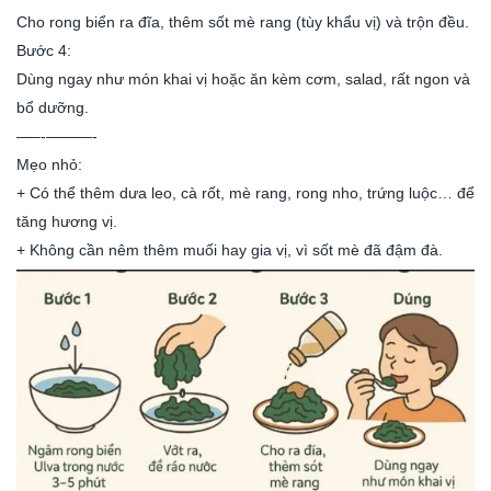
Cho rong biển ra đĩa, thêm sốt mè rang (tùy khẩu vị) và trộn đều.
Bước 4:
Dùng ngay như món khai vị hoặc ăn kèm cơm, salad, rất ngon và
bổ dưỡng.
—–‐———-
Mẹo nhỏ:
+ Có thể thêm dưa leo, cà rốt, mè rang, rong nho, trứng luộc… để
tăng hương vị.
+ Không cần nêm thêm muối hay gia vị, vì sốt mè đã đậm đà.