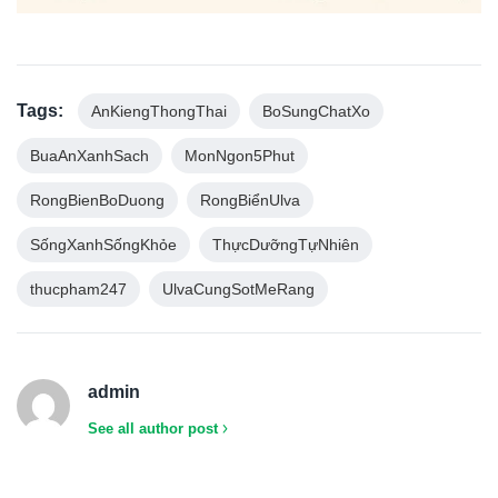
Tags:
AnKiengThongThai
BoSungChatXo
BuaAnXanhSach
MonNgon5Phut
RongBienBoDuong
RongBiểnUlva
SốngXanhSốngKhỏe
ThựcDưỡngTựNhiên
thucpham247
UlvaCungSotMeRang
admin
See all author post